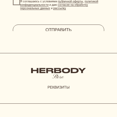
HERBODY.LINGERIE@YANDEX.RU
INSTAGRAM*
МЕНЕДЖЕР В ТЕЛЕГРАМ
СИСТЕМА ЛОЯЛЬНОСТИ
при регистрации дарим 300 бонусов
ДОГОВОР ОФЕРТЫ
ПОЛИТИКА КОНФИДЕНЦИАЛЬНОСТИ
СОГЛАСИЕ НА ОБРАБОТКУ ПЕРСОНАЛЬНЫХ ДАННЫХ
*Instagram принадлежит компании Meta, признанной
экстремистской организацией и запрещенной в РФ
© 2023-2026 ВСЕ ПРАВА ЗАЩИЩЕНЫ.
HERBODY