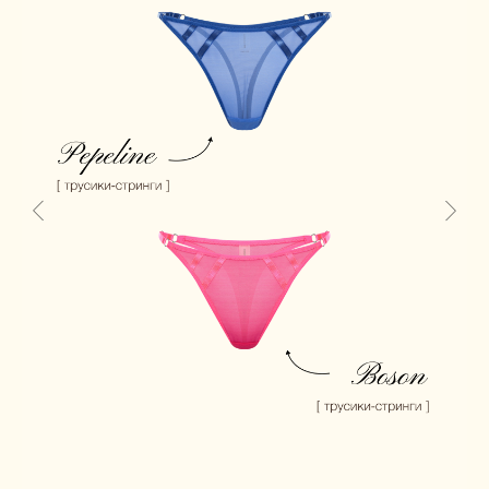
Us
CONTACT
ОСТАВЬТЕ СВОИ КОНТАКТНЫЕ ДАННЫЕ, А МЫ
НАПИШЕМ, ЧТОБЫ ОБСУДИТЬ ВАШ ВОПРОС.
ЛИБО СВЯЖИТЕСЬ С НАМИ САМОСТОЯТЕЛЬНО.
INSTAGRAM*
TELEGRAM
ВAШЕ ИМЯ:
НОМЕР ТЕЛЕФОНА, ПРИВЯЗАННЫЙ К