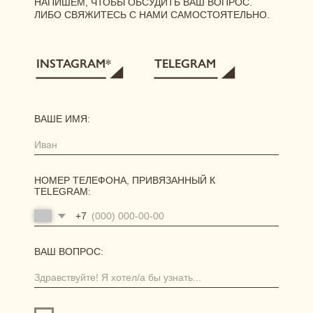
[ ГЛАВНАЯ ]
[ О БРЕНДЕ ]
[ КАТАЛОГ ]
сертификаты
новинки
одежда
нижнее белье
аксессуары
[ ПОКУПАТЕЛЯМ ]
размерная сетка
уход за бельем
доставка
возврат и обмен
[ АКЦИИ И ПРЕДЛОЖЕНИЯ ]
система лояльности
витрина акций
отправить фото-отзыв