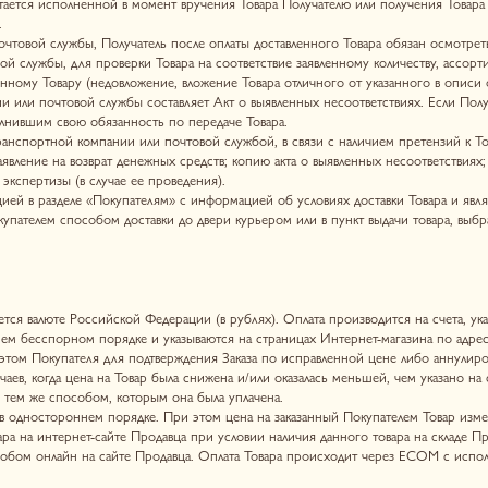
юте Российской Федерации (в рублях). Оплата производится на счета, указанные Продавцом.
рном порядке и указываются на страницах Интернет-магазина по адресу
https://herbody.s
пателя для подтверждения Заказа по исправленной цене либо аннулирования Заказа. При 
а цена на Товар была снижена и/или оказалась меньшей, чем указано на страницах Интернет-
пособом, которым она была уплачена.
ороннем порядке. При этом цена на заказанный Покупателем Товар изменению не подлежит
ернет-сайте Продавца при условии наличия данного товара на складе Продавца.
айн на сайте Продавца. Оплата Товара происходит через ECOM с использованием банковс
льзования функции «Долями»
очнить у Продавца через форму обратной связи внизу страницы сайта
https://herbody.sto
рт и об операциях, совершаемых с использованием платежных карт» от 24.12.2004 № 266
ом. Если у банка есть основания полагать, что операция носит мошеннический характер, т
падают под действие статьи 159 Уголовного кодекса Российской Федерации.
 карт при оплате все Заказы, оформленные на Сайте и предоплаченные банковской картой,
ь программу бонусов. Виды скидок, бонусов, порядок и условия начисления определяются 
оимость Товара Продавца включает в себя копейки, такая стоимость Товара подлежит округ