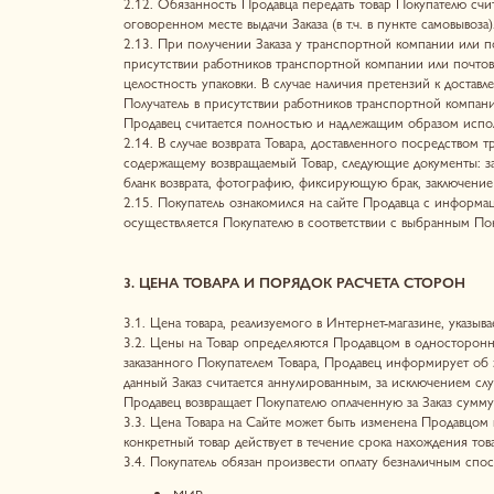
3. ЦЕНА ТОВАРА И ПОРЯДОК РАСЧЕТА СТОРОН
3.1. Цена товара, реализуемого в Интернет-магазине, указывается вал
3.2. Цены на Товар определяются Продавцом в одностороннем бесспо
заказанного Покупателем Товара, Продавец информирует об этом Поку
данный Заказ считается аннулированным, за исключением случаев, когд
Продавец возвращает Покупателю оплаченную за Заказ сумму тем же с
3.3. Цена Товара на Сайте может быть изменена Продавцом в одност
конкретный товар действует в течение срока нахождения товара на инт
3.4. Покупатель обязан произвести оплату безналичным способом онл
МИР;
VISA International;
Mastercard Worldwide.
Оплата на сайте Продавца возможна также посредством испо
Более подробную информацию об оплате Товара Покупатель может ут
https://t.me/herbody_lingerie
3.5. В соответствии с положением ЦБ РФ «Об эмиссии банковских ка
совершаются держателем карты либо уполномоченным им лицом.
3.6. Авторизация операций по банковским картам осуществляется банк
данной операции. Мошеннические операции с банковскими картами по
3.7. Во избежание случаев неправомерного использования банковских
3.8. Продавец вправе предоставлять скидки на Товары и устанавливат
Сайте.
3.9. В случае если при применении скидки / бонуса пересчитанная ст
кратного 1 (Одному) рублю.