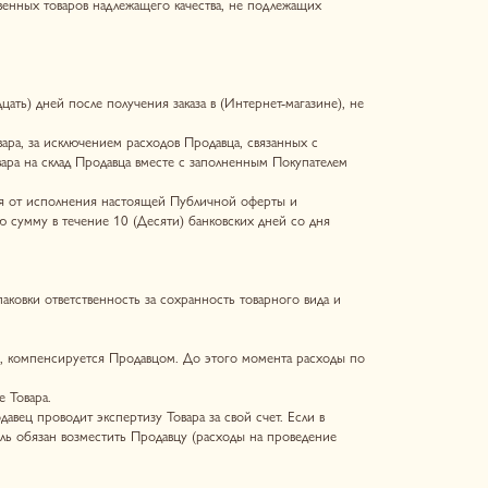
 Продавцом. До этого момента расходы по
ертизу Товара за свой счет. Если в
тить Продавцу (расходы на проведение
зине.
воих обязательств перед Покупателем.
 ответ на претензию не будет направлен,
ном № 2300-1 от 07.02.1992 г. «О защите