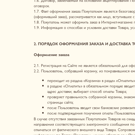
2. ПОРЯДОК ОФОРМЛЕНИЯ ЗАКАЗА И ДОСТАВКА ТОВАРА
Оформление заказа
2.1. Регистрация на Сайте не является обязательной для оформления З
2.2. Пользователь, собравший корзину, из понравившихся ему Товаров
переходит из раздела «Корзина» в раздел «Оплатить»;
в разделе «Оплатить» в обязательном порядке вводит все нео
адрес доставки; выбирает способ оплаты Товара;
проверяет правильность собранной корзины, знакомится со с
страницы сайта;
после Пользователь вводит свои банковские реквизиты для опла
после подтверждения получения оплаты Пользователь получает
В случае отсутствия заказанных Покупателем Товаров на складе Продав
направления соответствующего электронного сообщения по адресу, 
отличаться от фактического внешнего вида Товара. Сопровождающие 
информации по Товару Покупатель должен обратиться к Продавцу чер
2.3. В случае аннуляции полностью предоплаченного Заказа стоимост
2.4. После оформления Заказа на Сайте Покупателю предоставляется 
регистрации.
2.5. Дата передачи Товара может быть изменена Продавцом в одностор
ситуации. О возможной задержке доставки товара Продавец обязуется
Доставка Товара