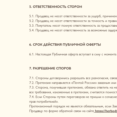
прав потребителей».
Претензионный порядок не является обязательным, если Заказчик явля
Продавцу по форме обратной связи на сайте
https://herbody.store
или
8. ФОРС-МАЖОР
8.1. Стороны освобождаются от ответственности за полное или частич
невозможным вследствие непреодолимой силы (форс-мажор).
8.2. Под непреодолимой силой понимаются чрезвычайные и непредотв
ограничиваясь: наводнения, пожары, землетрясения и другие стихийны
самоуправления, запрещающие и ограничивающие исполнение обязате
8.3.Сторона, для которой создалась ситуация невозможности выполне
способом, указанным в разделе 9 настоящей Оферты, уведомление о 
государственного/муниципального органа (организации).
8.4. В случае наступления форс-мажорных обстоятельств, исполнение 
обстоятельства продлятся более 10 (десяти) календарных дней, то С
9. ПРОЧИЕ УСЛОВИЯ
9.1. Сообщая Продавцу свой e-mail (адрес электронной почты) и номе
Продавцом, а также третьими лицами, привлекаемыми им для целей вы
информационного характера, содержащих информацию о скидках, пред
непосредственно связанную с выполнением обязательств Покупателем
9.2. Персональные данные Пользователя / Покупателя обрабатываются
конфиденциальности ИП Перской М.М. которая находится в свободном
9.3. Информация, которая стала известна Сторонам друг о друге в р