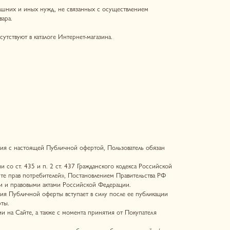
е Интернет-магазина.
убличной офертой, Пользователь обязан
 ст. 437 Гражданского кодекса Российской
ей», Постановлением Правительства РФ
ми Российской Федерации.
ы вступает в силу после ее публикации
е с момента принятия от Покупателя
няется без каких-либо исключений и/или
 Интернет-магазине Продавца
ментных работ или технических сбоев.
ям».