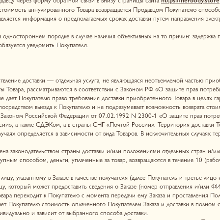
 доставки — отдельная услуга, не являющаяся неотъемлемой частью приобретаемого Покупат
 рассматриваются в соответствии с Законом РФ «О защите прав потребителей» и гаранти
окупателю право требования доставки приобретенного Товара в целях гарантийного обслуж
м выезда к Покупателю и не подразумевает возможность возврата стоимости доставки Товар
ном Российской Федерации от 07.02.1992 N 2300-1 «О защите прав потребителей».
акже СДЭКом, а в страны СНГ «Почтой России». Территория доставки Товаров, представле
еделяется в зависимости от вида Товаров. В исключительных случаях территория и/или спос
онодательством страны доставки и/или положениями отдельных стран и/или международным
особом, деньги, уплаченные за товар, возвращаются в течение 10 (рабочих) дней способо
азанному в Заказе в качестве получателя (далее Покупатель и третье лицо именуются «Полу
рый может предоставить сведения о Заказе (номер отправления и/или ФИО Получателя).
еходит к Покупателю с момента передачи ему Заказа и проставления Получателем Заказа п
пателю стоимость оплаченного Покупателем Заказа и доставки в полном объеме после получ
о и зависит от выбранного способа доставки.
полненной в момент вручения Товара Получателю или получения Товара Получателем в отде
ужбы, Получатель после оплаты доставленного Товара обязан осмотреть доставленный Това
для проверки Товара на соответствие заявленному количеству, ассортименту и комплектно
овару (недовложение, вложение Товара отличного от указанного в описи отправления, прои
овой службы составляет Акт о выявленных несоответствиях. Если Получатель не заявил пр
вою обязанность по передаче Товара.
тной компании или почтовой службой, в связи с наличием претензий к Товару Получатель о
 возврат денежных средств; копию акта о выявленных несоответствиях; копию квитанции 
ы (в случае ее проведения).
деле «Покупателям» с информацией об условиях доставки Товара и является надлежаще уве
способом доставки до двери курьером или в пункт выдачи товара, выбранный Покупателем