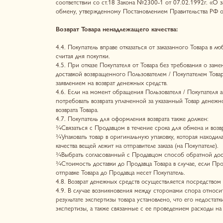
¾Стоимость доставки до Продавца Товара в случае, если Продавец под
отправке Товара до Продавца несет Покупатель.
4.8. Возврат денежных средств осуществляется посредством возврата с
4.9. В случае возникновения между сторонами спора относительно каче
результате экспертизы товара установлено, что его недостатки возник
экспертизы, а также связанные с ее проведением расходы на хранение
5. ОТВЕТСТВЕННОСТЬ СТОРОН
5.1. Продавец не несет ответственности за ущерб, причиненный Поку
5.2. Продавец не несет ответственности за точность и правильность
5.3. Покупатель несет полную ответственность за предоставление не
5.4. Продавец не несет ответственность за возможные задержки в дос
6. СРОК ДЕЙСТВИЯ ПУБЛИЧНОЙ ОФЕРТЫ
6.1. Настоящая Публичная оферта вступает в силу с момента ее акцеп
7. РАЗРЕШЕНИЕ СПОРОВ
7.1. Стороны договорились разрешать все разногласия, связанные с 
7.2. Претензия направляется «Почтой России» заказным или ценным 
7.3. Сторона, получившая претензию, обязана ответить на нее в течени
все требования, изложенные в претензии, считаются полностью откло
7.4. Если Стороны путем переговоров не пришли к согласию, спор до