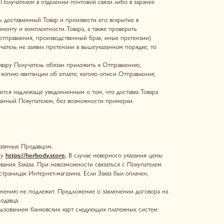
tore
.
В случае неверного указания цены
невозможности связаться с Покупателем
магазина. Если Заказ был оплачен,
. Предложение о заключении договора на
ких карт следующих платежных систем:
re
или в Телеграм по адресу:
-П операции по банковским картам
о банк вправе отказать в осуществлении
 проверяются Продавцом.
Продавцом самостоятельно и указаны на
лению в сторону уменьшения до значения,