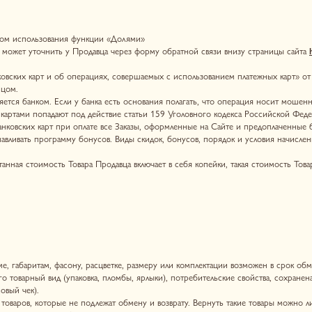
ам, фасону, расцветке, размеру или комплектации возможен в срок обмена — 14 дней, не 
ый вид (упаковка, пломбы, ярлыки), потребительские свойства, сохранена комплектность то
.
которые не подлежат обмену и возврату. Вернуть такие товары можно лишь в случае обнару
в потребителей», а также в соответствии с п. 5 Перечня непродовольственных товаров над
бря 2020 г. № 2463.
я до его получения, а после получения Товара — в течение 14 (Четырнадцать) дней после по
а на аналогичный Продавец возвращает ему стоимость возвращенного Товара, за исключение
ние 10 (Десяти) банковских дней с даты поступления возвращенного Товара на склад Прод
й товар отсутствует в продаже у Продавца, Покупатель вправе отказаться от исполнения
. Продавец обязан вернуть уплаченную за возвращенный товар денежную сумму в течение 1
ра по адресу электронной почты
herbody.lingerie@yandex.ru
.
 с заказом. В случае отправки возращенного товара без оригинальной упаковки ответственн
родавца Товара.