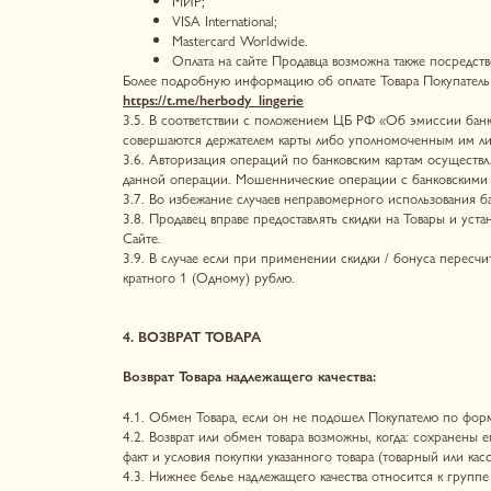
4. ВОЗВРАТ ТОВАРА
Возврат Товара надлежащего качества:
4.1. Обмен Товара, если он не подошел Покупателю по форме, габарит
4.2. Возврат или обмен товара возможны, когда: сохранены его товарн
факт и условия покупки указанного товара (товарный или кассовый чек)
4.3. Нижнее белье надлежащего качества относится к группе товаров, 
соответствии со ст.18 Закона №2300-1 от 07.02.1992г. «О защите пра
обмену, утвержденному Постановлением Правительства РФ от 31 дека
Возврат Товара ненадлежащего качества:
4.4. Покупатель вправе отказаться от заказанного Товара в любое врем
считая дня покупки.
4.5. При отказе Покупателя от Товара без требования о замене товар
доставкой возвращенного Пользователем / Покупателем Товара, в тече
заявлением на возврат денежных средств.
4.6. Если на момент обращения Пользователя / Покупателя аналогичны
потребовать возврата уплаченной за указанный Товар денежной суммы
возврата Товара.
4.7. Покупатель для оформления возврата также должен:
¾Связаться с Продавцом в течение срока для обмена и возврата Това
¾Упаковать товар в оригинальную упаковку, которая находилась вместе
качества вещей лежит на отправителе заказа (на Покупателе).
¾Выбрать согласованный с Продавцом способ обратной доставки до П