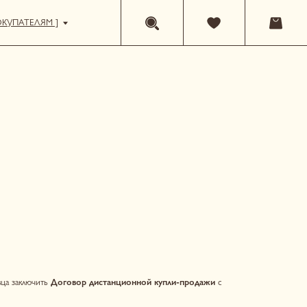
вор дистанционной купли-продажи
с
 не связанных с осуществлением