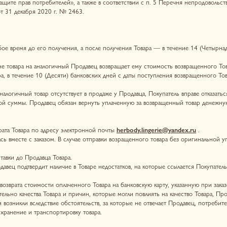
твердит наличие в Товаре недостатков, на которые ссылается Покупатель, компенсируется
тоимости оплаченного Товара на банковскую карту, указанную при заказе Товара.
ства Товара и причин, которые могли повлиять на качество Товара, Продавец проводит эксп
ли вследствие обстоятельств, за которые не отвечает Продавец, потребитель обязан возмес
 и транспортировку товара.
пателю вследствие ненадлежащего использования Товаров, приобретенных в Интернет-мага
 информации, предоставляемой Пользователем при регистрации или оформлении Заказа.
верных сведений, повлекшее за собой невозможность надлежащего исполнения Продавцом с
тавке ввиду непредвиденных обстоятельств, произошедших не по вине Продавца.
та Покупателем и действует до момента отзыва акцепта Публичной оферты.
исполнением Договора, путем предъявления претензии.
письмом с описью вложения или курьером.
е 10 (десяти) календарных дней с момента ее получения. В случае, если в указанные сроки
ненными.
лжен быть передан на рассмотрение в суд по правилам подсудности, установленным Зако