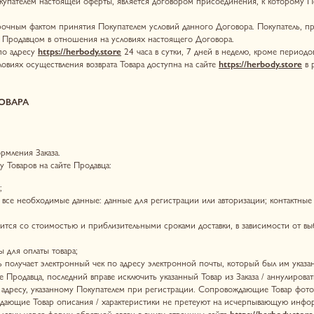
аказа.
 на сайте Продавца:
бходимые данные: данные для регистрации или авторизации; контактные данные; выбирает 
тоимостью и приблизительными сроками доставки, в зависимости от выбранного им способ
ты товара;
 электронный чек по адресу электронной почты, который был им указан при регистрации 
ца, последний вправе исключить указанный Товар из Заказа / аннулировать Заказ Покупател
указанному Покупателем при регистрации. Сопровождающие Товар фотографии являются п
Товар описания / характеристики не претеуют на исчерпывающую информативность и могу
ез форму обратной связи в внизу страницы сайта
https://herbody.store
или в Телеграм по 
ь аннулированного Товара возвращается Продавцом Покупателю способом, которым Товар б
информация о предполагаемых сроках доставки путем направления электронного сообщени
оннем порядке в случае наличия объективных на то причин: задержка поставки на склад пр
 уведомить Покупателя.