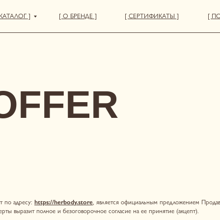
 ]
[ О БРЕНДЕ ]
[ СЕРТИФИКАТЫ ]
[ ПОКУПАТЕЛЯМ ]
FFER
су:
https://herbody.store
, является официальным предложением Продавца заключить
Дого
т полное и безоговорочное согласие на ее принятие (акцепт).
ие возможности Пользователю приобретать для личных, семейных, домашних и иных нужд,
е Интернет-магазина по адресу
https://herbody.store
, путем покупки Товара.