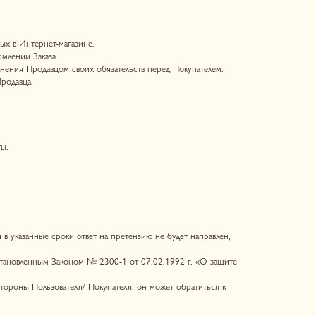
я/ Покупателя, он может обратиться к
полнение обязательств оказалось
 Федерации, включая, но не
ударственной власти или местного
угой стороне заказным письмом или
х справкой компетентного
тих обстоятельств. Если указанные
ование указанных средств связи
рассылок рекламного и
тавку, а также иную информацию,
оответствии с Политикой
.store
.
тветствующей Стороны.