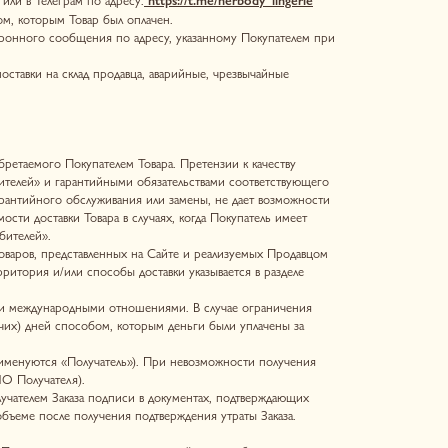
елем Товара. Претензии к качеству
йными обязательствами соответствующего
ивания или замены, не дает возможности
а в случаях, когда Покупатель имеет
нных на Сайте и реализуемых Продавцом
обы доставки указывается в разделе
и отношениями. В случае ограничения
м, которым деньги были уплачены за
чатель»). При невозможности получения
одписи в документах, подтверждающих
ения подтверждения утраты Заказа.
лении почтовой связи либо в заранее
р и произвести его вскрытие в
сти Товара, а также проверить
зводственный брак, иные претензии)
етензии в вышеуказанном порядке, то
бязан приложить к Отправлению,
об оплате; копию описи Отправления;
домленным о том, что доставка Товара
, без возможности примерки.