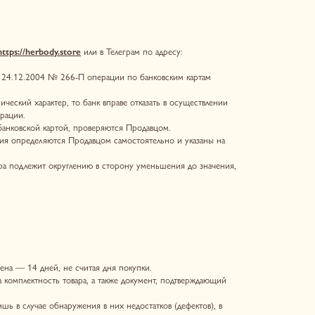
считая дня покупки.
вара, а также документ, подтверждающий
жения в них недостатков (дефектов), в
лежащего качества, не подлежащих
лучения заказа в (Интернет-магазине), не
м расходов Продавца, связанных с
авца вместе с заполненным Покупателем
 настоящей Публичной оферты и
0 (Десяти) банковских дней со дня
ость за сохранность товарного вида и