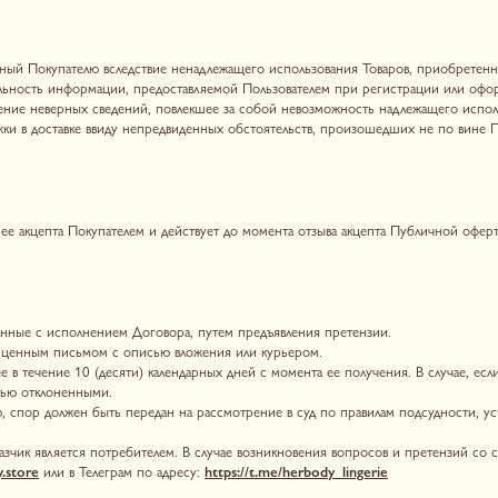
ется потребителем. В случае возникновения вопросов и претензий со стороны Пользовател
 в Телеграм по адресу:
https://t.me/herbody_lingerie
ное неисполнение обязательств по настоящему Договору, если докажут, что надлежащее ис
ратимые обстоятельства, как они понимаются действующим законодательством Российской
е бедствия, войны и военные действия, а также действия и акты, издаваемые органами гос
льств по настоящему Договору.
ния обязательств по Договору, должна в течение 5 (пяти) календарных дней направить др
наступлении и продолжительности действия указанных выше обстоятельств, подтвержденны
Сторонами своих обязательств по настоящему Договору откладывается на время действия э
тороны проводят переговоры для согласования новых условий Договора.
р телефона, Посетитель сайта
https://herbody.store
/ Покупатель дает согласие на использ
полнения обязательств перед Посетителями сайта / Покупателями, в целях осуществления 
стоящих и действующих акциях и других мероприятиях Продавца, о передаче заказа в дос
 в рамках настоящей Публичной оферты.
 в соответствии с Федеральным законом «О персональных данных» № 152-ФЗ, а также в с
 доступе для ознакомления Пользователя / Покупателя на сайте Продавца
https://herbody
амках исполнения Договора, не полежит разглашению без получения на то согласия от соо