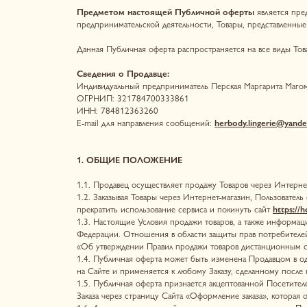
Данная Публичная оферта распространяется на все виды Товаров и усл
Сведения о Продавце:
Индивидуальный предприниматель Перская Маргарита Магомедовна
ОГРНИП: 321784700333861
ИНН: 784812363260
E-mail для направления сообщений:
herbody.lingerie@yandex.ru
1. ОБЩИЕ ПОЛОЖЕНИЕ
1.1. Продавец осуществляет продажу Товаров через Интернет-магазин
1.2. Заказывая Товары через Интернет-магазин, Пользователь соглаша
прекратить использование сервиса и покинуть сайт
https://herbody.st
1.3. Настоящие Условия продажи товаров, а также информация о Товаре
Федерации. Отношения в области защиты прав потребителей регулир
«Об утверждении Правил продажи товаров дистанционным способом»
1.4. Публичная оферта может быть изменена Продавцом в односторонн
на Сайте и применяется к любому Заказу, сделанному после публика
1.5. Публичная оферта признается акцептованной Посетителем сайта /
Заказа через страницу Сайта «Оформление заказа», которая открываетс
1.6. Договор, заключаемый на основании акцептирования Покупателем
оговорок.
1.7. Факт оформления заказа Покупателем является безоговорочным ф
(оформивший заказ), рассматривается как лицо, вступившее с Продав
1.8. Покупатель может оформить заказ в Интернет-магазине по адрес
1.9. Информация о способах и условиях доставки Товара, условиях ос