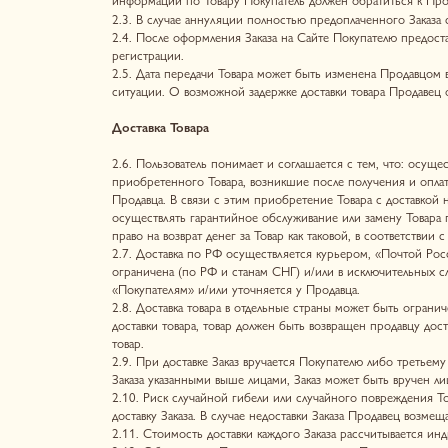
2.6. Пользователь понимает и соглашается с тем, что: осуществление
приобретенного Товара, возникшие после получения и оплаты Товара,
Продавца. В связи с этим приобретение Товара с доставкой не дает П
осуществлять гарантийное обслуживание или замену Товара посредство
право на возврат денег за Товар как таковой, в соответствии с Зако
2.7. Доставка по РФ осуществляется курьером, «Почтой России», а т
ограничена (по РФ и станам СНГ) и/или в исключительных случаях опр
«Покупателям» и/или уточняется у Продавца.
2.8. Доставка товара в отдельные страны может быть ограничена зак
доставки товара, товар должен быть возвращен продавцу доступным сп
товар.
2.9. При доставке Заказ вручается Покупателю либо третьему лицу, ук
Заказа указанными выше лицами, Заказ может быть вручен лицу, кото
2.10. Риск случайной гибели или случайного повреждения Товара пер
доставку Заказа. В случае недоставки Заказа Продавец возмещает Поку
2.11. Стоимость доставки каждого Заказа рассчитывается индивидуальн
2.12. Обязанность Продавца передать товар Покупателю считается ис
оговоренном месте выдачи Заказа (в т.ч. в пункте самовывоза).
2.13. При получении Заказа у транспортной компании или почтовой сл
присутствии работников транспортной компании или почтовой службы, 
целостность упаковки. В случае наличия претензий к доставленному Т
Получатель в присутствии работников транспортной компании или почт
Продавец считается полностью и надлежащим образом исполнившим с
2.14. В случае возврата Товара, доставленного посредством транспор
содержащему возвращаемый Товар, следующие документы: заявление на
бланк возврата, фотографию, фиксирующую брак, заключение экспертиз
2.15. Покупатель ознакомился на сайте Продавца с информацией в раз
осуществляется Покупателю в соответствии с выбранным Покупателем 