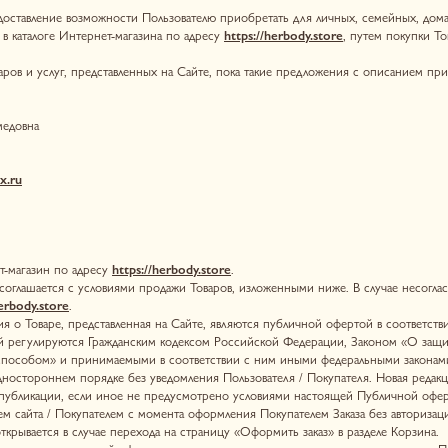
уг, представленных на Сайте, пока такие предложения с описанием присутствуют в каталог
 по адресу
https://herbody.store
.
ется с условиями продажи Товаров, изложенными ниже. В случае несогласия с настоящей П
ore
.
, представленная на Сайте, являются публичной офертой в соответствии со ст. 435 и п. 2
уются Гражданским кодексом Российской Федерации, Законом «О защите прав потребител
 и принимаемыми в соответствии с ним иными федеральными законами и правовыми акта
ем порядке без уведомления Пользователя / Покупателя. Новая редакция Публичной оферт
ции, если иное не предусмотрено условиями настоящей Публичной оферты.
 Покупателем с момента оформления Покупателем Заказа без авторизации на Сайте, а такж
я в случае перехода на страницу «Оформить заказ» в разделе Корзина.
 настоящей оферты, является договором присоединения, к которому Покупатель присоеди
актом принятия Покупателем условий данного Договора. Покупатель, приобретший товар в
цом в отношения на условиях настоящего Договора.
у
https://herbody.store
24 часа в сутки, 7 дней в неделю, кроме периодов проведения регла
уществления возврата Товара доступна на сайте
https://herbody.store
в разделах «Покупател