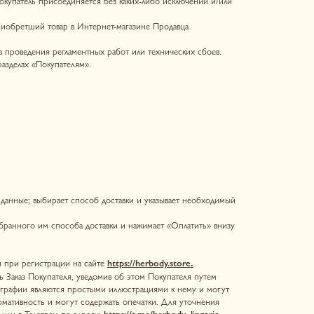
способ доставки и указывает необходимый
а доставки и нажимает «Оплатить» внизу
на сайте
https://herbody.store
.
я, уведомив об этом Покупателя путем
ростыми иллюстрациями к нему и могут
т содержать опечатки. Для уточнения
адресу:
https://t.me/herbody_lingerie
ыл оплачен.
я по адресу, указанному Покупателем при
одавца, аварийные, чрезвычайные