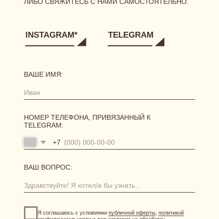
[ О БРЕНДЕ ]
[ КАТАЛОГ ]
сертификаты
новинки
одежда
нижнее белье
аксессуары
[ ПОКУПАТЕЛЯМ ]
размерная сетка
уход за бельем
доставка
возврат и обмен
[ АКЦИИ И ПРЕДЛОЖЕНИЯ ]
система лояльности
витрина акций
отправить фото-отзыв