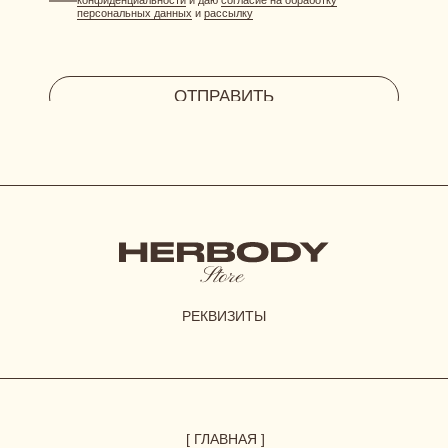
HERBODY.LINGERIE@YANDEX.RU
INSTAGRAM*
МЕНЕДЖЕР В ТЕЛЕГРАМ
СИСТЕМА ЛОЯЛЬНОСТИ
при регистрации дарим 300 бонусов
ДОГОВОР ОФЕРТЫ
ПОЛИТИКА КОНФИДЕНЦИАЛЬНОСТИ
СОГЛАСИЕ НА ОБРАБОТКУ ПЕРСОНАЛЬНЫХ ДАННЫХ
*Instagram принадлежит компании Meta, признанной
экстремистской организацией и запрещенной в РФ
© 2023-2026 ВСЕ ПРАВА ЗАЩИЩЕНЫ.
HERBODY