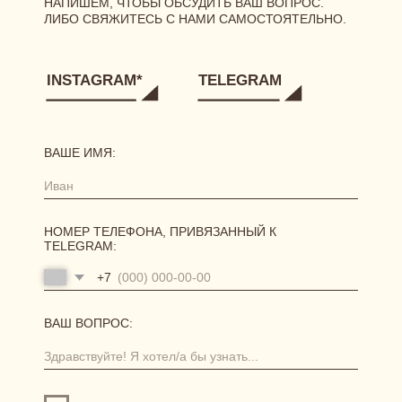
[ ГЛАВНАЯ ]
[ О БРЕНДЕ ]
[ КАТАЛОГ ]
сертификаты
новинки
одежда
нижнее белье
аксессуары
[ ПОКУПАТЕЛЯМ ]
размерная сетка
уход за бельем
доставка
возврат и обмен
[ АКЦИИ И ПРЕДЛОЖЕНИЯ ]
система лояльности
витрина акций
отправить фото-отзыв