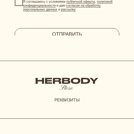
HERBODY.LINGERIE@YANDEX.RU
INSTAGRAM*
МЕНЕДЖЕР В ТЕЛЕГРАМ
СИСТЕМА ЛОЯЛЬНОСТИ
при регистрации дарим 300 бонусов
ДОГОВОР ОФЕРТЫ
ПОЛИТИКА КОНФИДЕНЦИАЛЬНОСТИ
СОГЛАСИЕ НА ОБРАБОТКУ ПЕРСОНАЛЬНЫХ ДАННЫХ
*Instagram принадлежит компании Meta, признанной
экстремистской организацией и запрещенной в РФ
© 2023-2026 ВСЕ ПРАВА ЗАЩИЩЕНЫ.
HERBODY