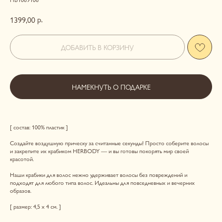
р.
1399,00
ДОБАВИТЬ В КОРЗИНУ
НАМЕКНУТЬ О ПОДАРКЕ
[ cостав: 100% пластик ]
Создайте воздушную прическу за считанные секунды! Просто соберите волосы
и закрепите их крабиком HERBODY — и вы готовы покорять мир своей
красотой.
Us
Наши крабики для волос нежно удерживает волосы без повреждений и
CONTACT
подходят для любого типа волос. Идеальны для повседневных и вечерних
образов.
[ размер: 4,5 х 4 см. ]
ОСТАВЬТЕ СВОИ КОНТАКТНЫЕ ДАННЫЕ, А МЫ
НАПИШЕМ, ЧТОБЫ ОБСУДИТЬ ВАШ ВОПРОС. ЛИБО