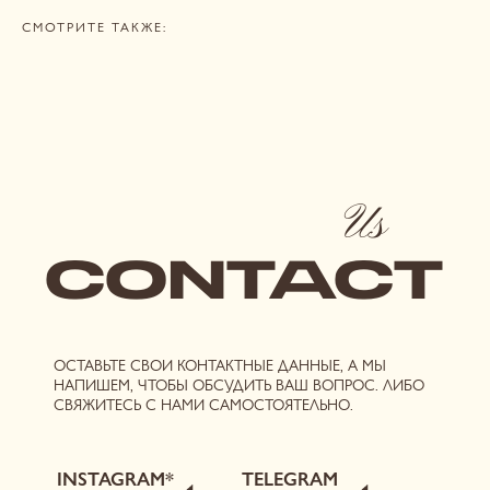
СВЯЖИТЕСЬ С НАМИ САМОСТОЯТЕЛЬНО.
СМОТРИТЕ ТАКЖЕ:
INSTAGRAM*
TELEGRAM
ВAШЕ ИМЯ:
НОМЕР ТЕЛЕФОНА, ПРИВЯЗАННЫЙ К TELEGRAM:
+7
ВАШ ВОПРОС:
Я соглашаюсь с условиями
публичной оферты
,
политикой
конфиденциальности
и даю
согласие на обработку персональных
данных
и
рассылку
ОТПРАВИТЬ