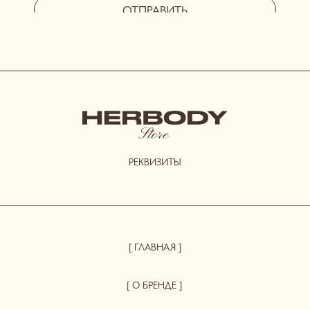
доставка
возврат и обмен
[ АКЦИИ И ПРЕДЛОЖЕНИЯ ]
система лояльности
витрина акций
отправить фото-отзыв
HERBODY.LINGERIE@YANDEX.RU
INSTAGRAM*
МЕНЕДЖЕР В ТЕЛЕГРАМ
СИСТЕМА ЛОЯЛЬНОСТИ
при регистрации дарим 300 бонусов
ДОГОВОР ОФЕРТЫ