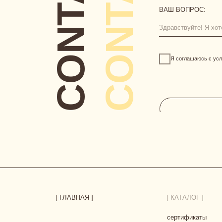
[ ГЛАВНАЯ ]
[ КАТАЛОГ ]
сертификаты
новинки
одежда
нижнее белье
аксессуары
HERBODY.LINGERIE@YANDEX.RU