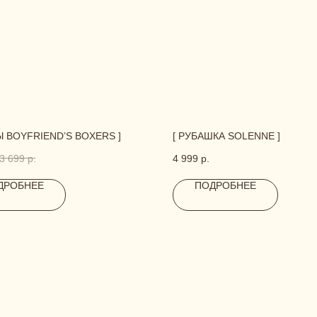
Ы BOYFRIEND’S BOXERS ]
[ РУБАШКА SOLENNE ]
3 699
р.
4 999
р.
ДРОБНЕЕ
ПОДРОБНЕЕ
НЫЕ ДАННЫЕ, А МЫ НАПИШЕМ, ЧТОБЫ ОБСУДИТЬ ВАШ
Ь С НАМИ САМОСТОЯТЕЛЬНО.