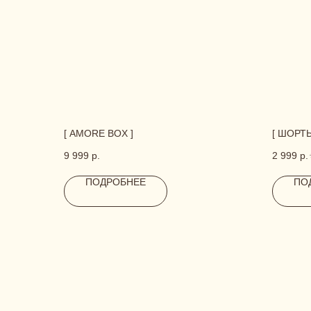
Us
CONTACT
[ AMORE BOX ]
[ ШОРТ
9 999
р.
2 999
р.
ПОДРОБНЕЕ
ПО
ОСТАВЬТЕ СВОИ КОНТАКТ
ВОПРОС. ЛИБО СВЯЖИТЕС