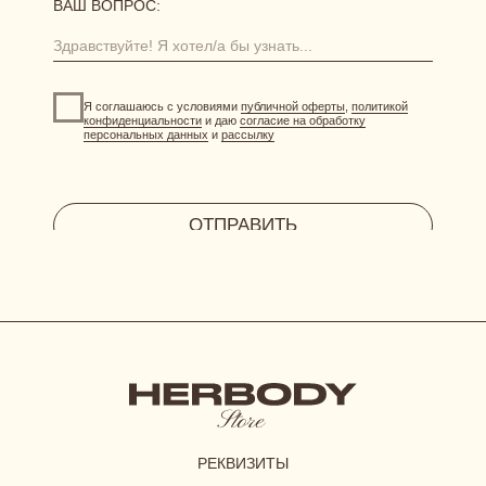
отправить фото-отзыв
HERBODY.LINGERIE@YANDEX.RU
INSTAGRAM*
МЕНЕДЖЕР В ТЕЛЕГРАМ
СИСТЕМА ЛОЯЛЬНОСТИ
при регистрации дарим 300 бонусов
ДОГОВОР ОФЕРТЫ
ПОЛИТИКА КОНФИДЕНЦИАЛЬНОСТИ
СОГЛАСИЕ НА ОБРАБОТКУ ПЕРСОНАЛЬНЫХ ДАННЫХ
*Instagram принадлежит компании Meta, признанной
экстремистской организацией и запрещенной в РФ
© 2023-2026 ВСЕ ПРАВА ЗАЩИЩЕНЫ.
HERBODY