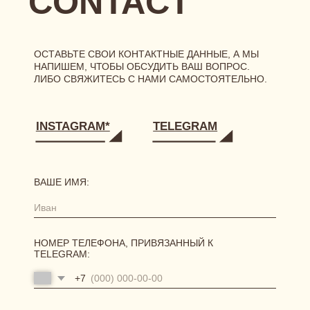
[ ГЛАВНАЯ ]
[ О БРЕНДЕ ]
[ КАТАЛОГ ]
сертификаты
новинки
одежда
нижнее белье
аксессуары
[ ПОКУПАТЕЛЯМ ]
размерная сетка
уход за бельем
доставка
возврат и обмен
[ АКЦИИ И ПРЕДЛОЖЕНИЯ ]
система лояльности
витрина акций