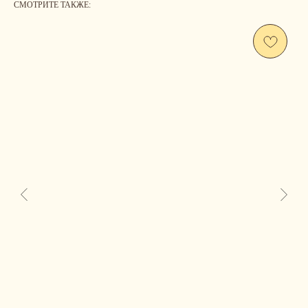
СМОТРИТЕ ТАКЖЕ:
Us
CONTACT
ОСТАВЬТЕ СВОИ КОНТАКТНЫЕ ДАННЫЕ, А МЫ
НАПИШЕМ, ЧТОБЫ ОБСУДИТЬ ВАШ ВОПРОС.
ЛИБО СВЯЖИТЕСЬ С НАМИ САМОСТОЯТЕЛЬНО.
INSTAGRAM*
TELEGRAM
ВAШЕ ИМЯ: