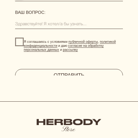
витрина акций
отправить фото-отзыв
HERBODY.LINGERIE@YANDEX.RU
INSTAGRAM*
МЕНЕДЖЕР В ТЕЛЕГРАМ
СИСТЕМА ЛОЯЛЬНОСТИ
при регистрации дарим 300 бонусов
ДОГОВОР ОФЕРТЫ
ПОЛИТИКА КОНФИДЕНЦИАЛЬНОСТИ
СОГЛАСИЕ НА ОБРАБОТКУ ПЕРСОНАЛЬНЫХ ДАННЫХ
*Instagram принадлежит компании Meta, признанной
экстремистской организацией и запрещенной в РФ