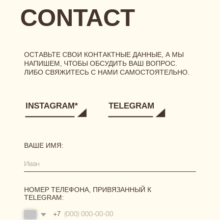
РЕКВИЗИТЫ
[ ГЛАВНАЯ ]
[ О БРЕНДЕ ]
[ КАТАЛОГ ]
сертификаты
новинки
одежда
нижнее белье
аксессуары
[ ПОКУПАТЕЛЯМ ]
размерная сетка
уход за бельем
доставка
возврат и обмен
[ АКЦИИ И ПРЕДЛОЖЕНИЯ ]
система лояльности