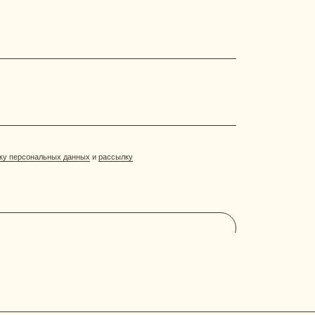
нных
и
рассылку
[ АКЦИИ И ПРЕДЛОЖЕНИЯ ]
система лояльности
витрина акций
отправить фото-отзыв