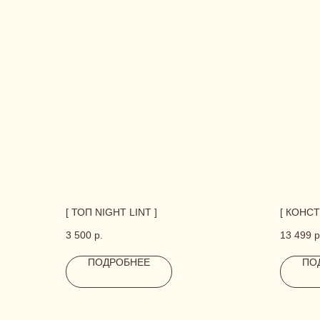
Us
CONTACT
[ ТОП NIGHT LINT ]
[ КОНСТ
3 500
р.
13 499
р
ПОДРОБНЕЕ
ПО