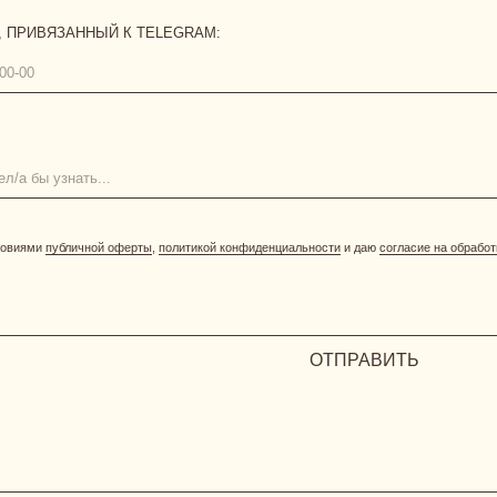
бличной оферты
,
политикой конфиденциальности
и даю
согласие на обработку персональных да
ОТПРАВИТЬ
[ О БРЕНДЕ ]
[ ПОКУПАТЕЛЯМ ]
размерная сетка
уход за бельем
доставка
возврат и обмен