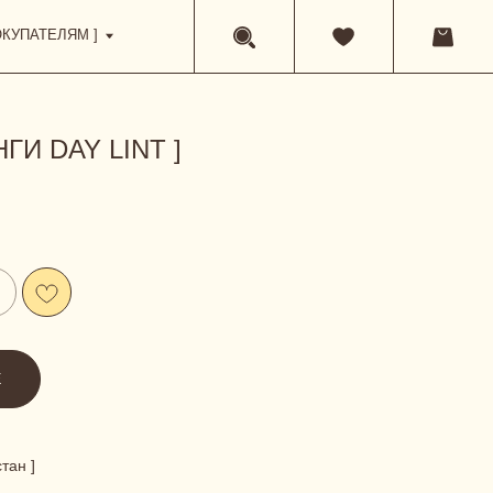
ГИ DAY LINT ]
Е
тан ]