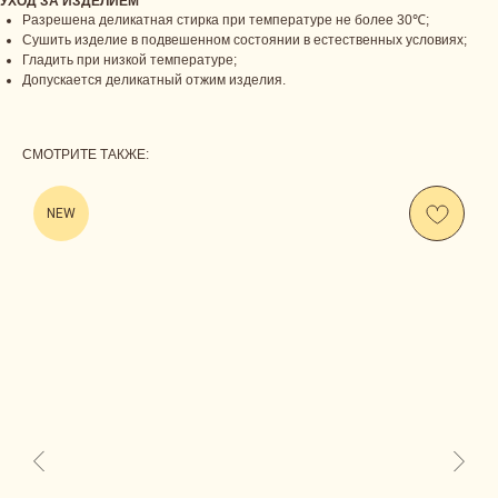
УХОД ЗА ИЗДЕЛИЕМ
Разрешена деликатная стирка при температуре не более 30℃;
Сушить изделие в подвешенном состоянии в естественных условиях;
Гладить при низкой температуре;
Допускается деликатный отжим изделия.
СМОТРИТЕ ТАКЖЕ:
NEW
Us
CONTACT
ОСТАВЬТЕ СВОИ КОНТАКТНЫЕ ДАННЫЕ, А МЫ
НАПИШЕМ, ЧТОБЫ ОБСУДИТЬ ВАШ ВОПРОС.
ЛИБО СВЯЖИТЕСЬ С НАМИ САМОСТОЯТЕЛЬНО.