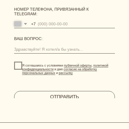
возврат и обмен
[ АКЦИИ И ПРЕДЛОЖЕНИЯ ]
система лояльности
витрина акций
отправить фото-отзыв
HERBODY.LINGERIE@YANDEX.RU
INSTAGRAM*
МЕНЕДЖЕР В ТЕЛЕГРАМ
СИСТЕМА ЛОЯЛЬНОСТИ
при регистрации дарим 300 бонусов
ДОГОВОР ОФЕРТЫ
ПОЛИТИКА КОНФИДЕНЦИАЛЬНОСТИ