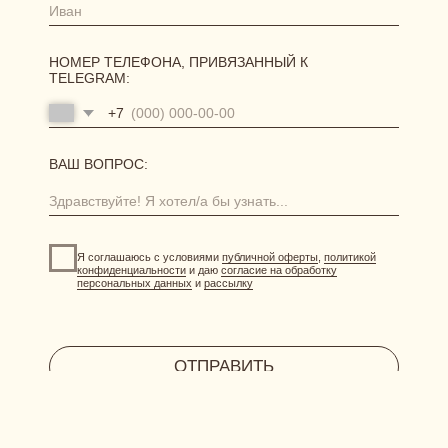
доставка
возврат и обмен
[ АКЦИИ И ПРЕДЛОЖЕНИЯ ]
система лояльности
витрина акций
отправить фото-отзыв
HERBODY.LINGERIE@YANDEX.RU
INSTAGRAM*
МЕНЕДЖЕР В ТЕЛЕГРАМ
СИСТЕМА ЛОЯЛЬНОСТИ
при регистрации дарим 300 бонусов
ДОГОВОР ОФЕРТЫ
ПОЛИТИКА КОНФИДЕНЦИАЛЬНОСТИ