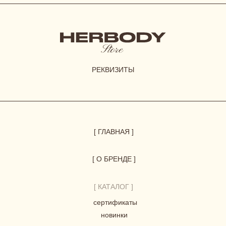
СОГЛАСИЕ НА ОБРАБОТКУ ПЕРСОНАЛЬНЫХ ДАННЫХ
*Instagram принадлежит компании Meta, признанной
экстремистской организацией и запрещенной в РФ
© 2023-2026 ВСЕ ПРАВА ЗАЩИЩЕНЫ.
HERBODY