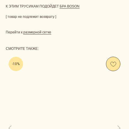
К ЭТИМ ТРУСИКАМ ПОДОЙДЕТ
БРА BOSON
[ товар не подлежит возврату ]
Перейти к
размерной сетке
СМОТРИТЕ ТАКЖЕ:
-10%
Us
CONTACT
ОСТАВЬТЕ СВОИ КОНТАКТНЫЕ ДАННЫЕ, А МЫ
НАПИШЕМ, ЧТОБЫ ОБСУДИТЬ ВАШ ВОПРОС.