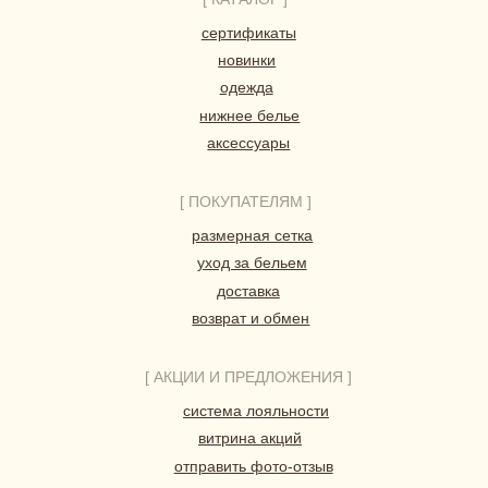
HERBODY.LINGERIE@YANDEX.RU
INSTAGRAM*
МЕНЕДЖЕР В ТЕЛЕГРАМ
СИСТЕМА ЛОЯЛЬНОСТИ
при регистрации дарим 300 бонусов
ДОГОВОР ОФЕРТЫ
ПОЛИТИКА КОНФИДЕНЦИАЛЬНОСТИ
СОГЛАСИЕ НА ОБРАБОТКУ ПЕРСОНАЛЬНЫХ ДАННЫХ
*Instagram принадлежит компании Meta, признанной
экстремистской организацией и запрещенной в РФ
© 2023-2026 ВСЕ ПРАВА ЗАЩИЩЕНЫ.
HERBODY