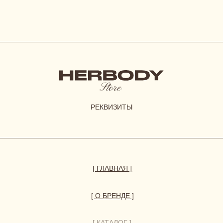
[ О БРЕНДЕ ]
[ КАТАЛОГ ]
сертификаты
новинки
одежда
нижнее белье
аксессуары
[ ПОКУПАТЕЛЯМ ]
размерная сетка
уход за бельем
доставка
возврат и обмен
[ АКЦИИ И ПРЕДЛОЖЕНИЯ ]
система лояльности
витрина акций
отправить фото-отзыв