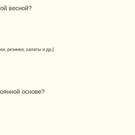
той весной?
и, резинки, халаты и др.]
тоянной основе?