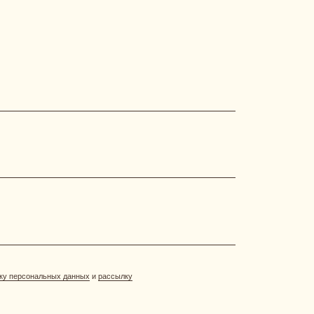
нных
и
рассылку
[ АКЦИИ И ПРЕДЛОЖЕНИЯ ]
система лояльности