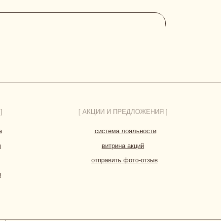
витрина акций
отправить фото-отзыв
ДОГОВОР ОФЕРТЫ
ПОЛИТИКА КОНФИДЕНЦИАЛЬНОСТИ
СИЕ НА ОБРАБОТКУ ПЕРСОНАЛЬНЫХ ДАННЫХ
*Instagram принадлежит компании
Meta, признанной экстремистской
организацией и запрещенной в РФ