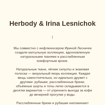
объёмные шорты и топы легко складываются в
десятки вариантов — от утреннего выхода за кофе
до вечерней прогулки у воды.
Расслабленные брюки и рубашки напоминают
пижаму, но такую, в которой ты не захочешь
ограничиваться только домом. Объёмные шорты и
топы проработаны с идеальной посадкой, без
давления и жёсткости. Розовый, голубой, бежевый
— мягкие оттенки, как тёплый свет в 7 утра.
Капсула, которую можно взять с собой хоть в
чемодане, хоть в жизни. Лёгкая. Настоящая. С
характером.