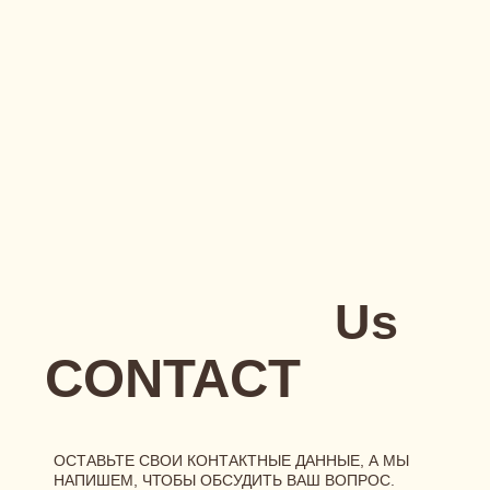
конфиденциальности
и даю
согласие на обработку
персональных данных
и
рассылку
ОТПРАВИТЬ
РЕКВИЗИТЫ
[ ГЛАВНАЯ ]
[ О БРЕНДЕ ]
[ КАТАЛОГ ]
сертификаты
новинки