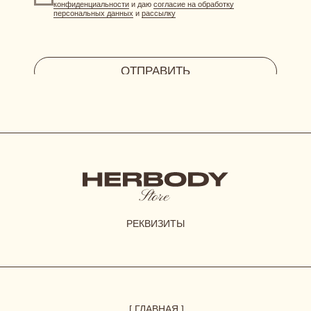
при регистрации дарим 300 бонусов
ДОГОВОР ОФЕРТЫ
ПОЛИТИКА КОНФИДЕНЦИАЛЬНОСТИ
СОГЛАСИЕ НА ОБРАБОТКУ ПЕРСОНАЛЬНЫХ ДАННЫХ
*Instagram принадлежит компании Meta, признанной
экстремистской организацией и запрещенной в РФ
© 2023-2026 ВСЕ ПРАВА ЗАЩИЩЕНЫ.
HERBODY