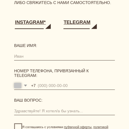
одежда
нижнее белье
аксессуары
[ ПОКУПАТЕЛЯМ ]
размерная сетка
уход за бельем
доставка
возврат и обмен
[ АКЦИИ И ПРЕДЛОЖЕНИЯ ]
система лояльности
витрина акций
отправить фото-отзыв
HERBODY.LINGERIE@YANDEX.RU
INSTAGRAM*
МЕНЕДЖЕР В ТЕЛЕГРАМ
СИСТЕМА ЛОЯЛЬНОСТИ