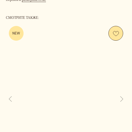
СМОТРИТЕ ТАКЖЕ:
NEW
Us
CONTACT
ОСТАВЬТЕ СВОИ КОНТАКТНЫЕ ДАННЫЕ, А МЫ
НАПИШЕМ, ЧТОБЫ ОБСУДИТЬ ВАШ ВОПРОС.
ЛИБО СВЯЖИТЕСЬ С НАМИ САМОСТОЯТЕЛЬНО.
INSTAGRAM*
TELEGRAM