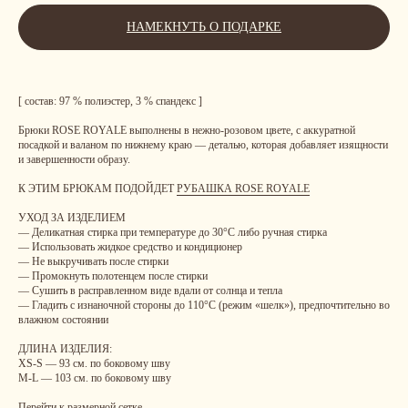
НАМЕКНУТЬ О ПОДАРКЕ
[ состав: 97 % полиэстер, 3 % спандекс ]
Брюки ROSE ROYALE выполнены в нежно-розовом цвете, с аккуратной
посадкой и валаном по нижнему краю — деталью, которая добавляет изящности
и завершенности образу.
К ЭТИМ БРЮКАМ ПОДОЙДЕТ
РУБАШКА ROSE ROYALE
УХОД ЗА ИЗДЕЛИЕМ
— Деликатная стирка при температуре до 30°C либо ручная стирка
— Использовать жидкое средство и кондиционер
— Не выкручивать после стирки
— Промокнуть полотенцем после стирки
— Сушить в расправленном виде вдали от солнца и тепла
— Гладить с изнаночной стороны до 110°C (режим «шелк»), предпочтительно во
влажном состоянии
ДЛИНА ИЗДЕЛИЯ:
XS-S — 93 см. по боковому шву
M-L — 103 см. по боковому шву
Перейти к
размерной сетке