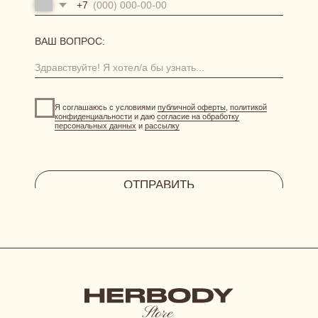
система лояльности
витрина акций
отправить фото-отзыв
HERBODY.LINGERIE@YANDEX.RU
INSTAGRAM*
МЕНЕДЖЕР В ТЕЛЕГРАМ
СИСТЕМА ЛОЯЛЬНОСТИ
при регистрации дарим 300 бонусов
ДОГОВОР ОФЕРТЫ
ПОЛИТИКА КОНФИДЕНЦИАЛЬНОСТИ
СОГЛАСИЕ НА ОБРАБОТКУ ПЕРСОНАЛЬНЫХ ДАННЫХ
*Instagram принадлежит компании Meta, признанной
экстремистской организацией и запрещенной в РФ