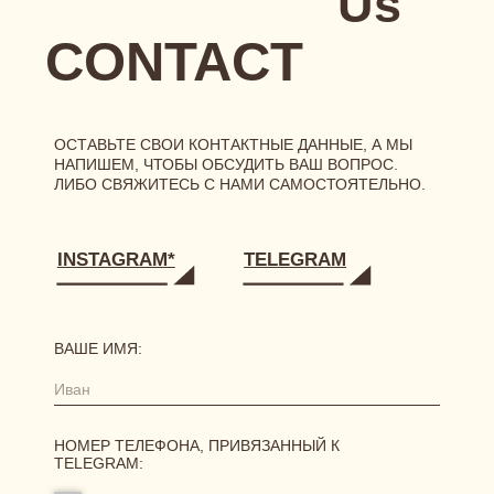
РЕКВИЗИТЫ
[ ГЛАВНАЯ ]
[ О БРЕНДЕ ]
[ КАТАЛОГ ]
сертификаты
новинки
одежда
нижнее белье
аксессуары
[ ПОКУПАТЕЛЯМ ]
размерная сетка
уход за бельем
доставка
возврат и обмен
[ АКЦИИ И ПРЕДЛОЖЕНИЯ ]