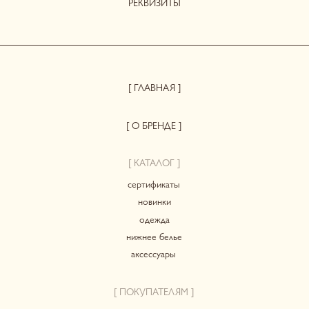
СИСТЕМА ЛОЯЛЬНОСТИ
при регистрации дарим 300 бонусов
ДОГОВОР ОФЕРТЫ
ПОЛИТИКА КОНФИДЕНЦИАЛЬНОСТИ
СОГЛАСИЕ НА ОБРАБОТКУ ПЕРСОНАЛЬНЫХ ДАННЫХ
*Instagram принадлежит компании Meta, признанной
экстремистской организацией и запрещенной в РФ
© 2023-2026 ВСЕ ПРАВА ЗАЩИЩЕНЫ. HERBODY