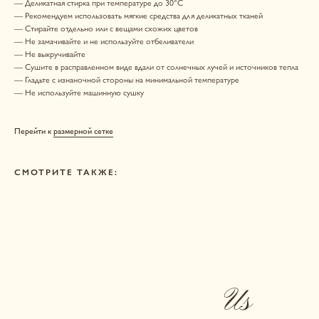
— Деликатная стирка при температуре до 30°C
— Рекомендуем использовать мягкие средства для деликатных тканей
Us
— Стирайте отдельно или с вещами схожих цветов
— Не замачивайте и не используйте отбеливатели
CONTACT
— Не выкручивайте
— Сушите в расправленном виде вдали от солнечных лучей и источников тепла
— Гладьте с изнаночной стороны на минимальной температуре
— Не используйте машинную сушку
ОСТАВЬТЕ СВОИ КОНТАКТНЫЕ ДАННЫЕ, А МЫ
НАПИШЕМ, ЧТОБЫ ОБСУДИТЬ ВАШ ВОПРОС. ЛИБО
СВЯЖИТЕСЬ С НАМИ САМОСТОЯТЕЛЬНО.
Перейти к
размерной сетке
INSTAGRAM*
TELEGRAM
СМОТРИТЕ ТАКЖЕ:
ВAШЕ ИМЯ:
НОМЕР ТЕЛЕФОНА, ПРИВЯЗАННЫЙ К TELEGRAM:
+7
ВАШ ВОПРОС: