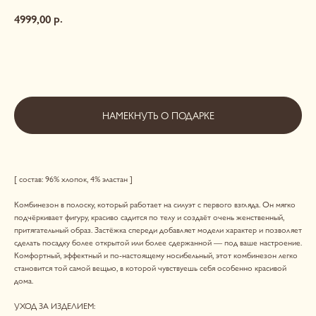
р.
4999,00
ДОБАВИТЬ В КОРЗИНУ
НАМЕКНУТЬ О ПОДАРКЕ
[ состав: 96% хлопок, 4% эластан ]
Комбинезон в полоску, который работает на силуэт с первого взгляда. Он мягко
подчёркивает фигуру, красиво садится по телу и создаёт очень женственный,
притягательный образ. Застёжка спереди добавляет модели характер и позволяет
сделать посадку более открытой или более сдержанной — под ваше настроение.
Комфортный, эффектный и по-настоящему носибельный, этот комбинезон легко
становится той самой вещью, в которой чувствуешь себя особенно красивой
дома.
УХОД ЗА ИЗДЕЛИЕМ: