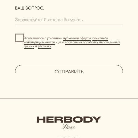
новинки
одежда
нижнее белье
аксессуары
[ ПОКУПАТЕЛЯМ ]
размерная сетка
уход за бельем
доставка
возврат и обмен
[ АКЦИИ И ПРЕДЛОЖЕНИЯ ]
система лояльности
витрина акций
отправить фото-отзыв
HERBODY.LINGERIE@YANDEX.RU
INSTAGRAM*
МЕНЕДЖЕР В ТЕЛЕГРАМ