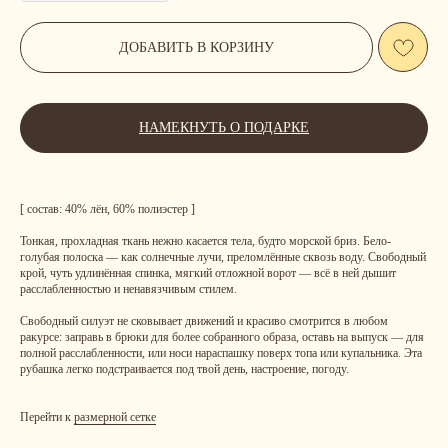
ДОБАВИТЬ В КОРЗИНУ
НАМЕКНУТЬ О ПОДАРКЕ
[ состав: 40% лён, 60% полиэстер ]
Тонкая, прохладная ткань нежно касается тела, будто морской бриз. Бело-
голубая полоска — как солнечные лучи, преломлённые сквозь воду. Свободный
крой, чуть удлинённая спинка, мягкий отложной ворот — всё в ней дышит
расслабленностью и ненавязчивым стилем.
Свободный силуэт не сковывает движений и красиво смотрится в любом
ракурсе: заправь в брюки для более собранного образа, оставь на выпуск — для
полной расслабленности, или носи нараспашку поверх топа или купальника. Эта
рубашка легко подстраивается под твой день, настроение, погоду.
Перейти к
размерной сетке