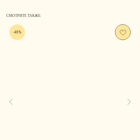
СМОТРИТЕ ТАКЖЕ:
-45%
Us
CONTACT
ОСТАВЬТЕ СВОИ КОНТАКТНЫЕ ДАННЫЕ, А МЫ
НАПИШЕМ, ЧТОБЫ ОБСУДИТЬ ВАШ ВОПРОС.
ЛИБО СВЯЖИТЕСЬ С НАМИ САМОСТОЯТЕЛЬНО.
INSTAGRAM*
TELEGRAM