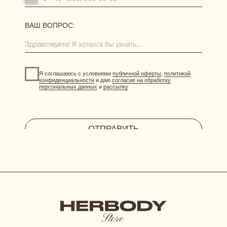
система лояльности
витрина акций
отправить фото-отзыв
HERBODY.LINGERIE@YANDEX.RU
INSTAGRAM*
МЕНЕДЖЕР В ТЕЛЕГРАМ
СИСТЕМА ЛОЯЛЬНОСТИ
при регистрации дарим 300 бонусов
ДОГОВОР ОФЕРТЫ
ПОЛИТИКА КОНФИДЕНЦИАЛЬНОСТИ
СОГЛАСИЕ НА ОБРАБОТКУ ПЕРСОНАЛЬНЫХ ДАННЫХ
*Instagram принадлежит компании Meta, признанной
экстремистской организацией и запрещенной в РФ