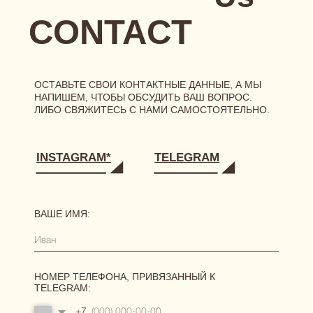
РЕКВИЗИТЫ
[ ГЛАВНАЯ ]
[ О БРЕНДЕ ]
[ КАТАЛОГ ]
сертификаты
новинки
одежда
нижнее белье
аксессуары
[ ПОКУПАТЕЛЯМ ]
размерная сетка
уход за бельем
доставка
возврат и обмен
[ АКЦИИ И ПРЕДЛОЖЕНИЯ ]