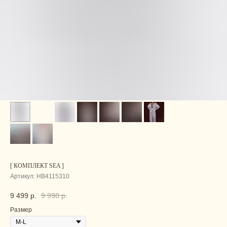
[ КОМПЛЕКТ SEA ]
Артикул:
HB4115310
9 499
р.
9 998
р.
Размер