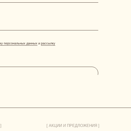
[ АКЦИИ И ПРЕДЛОЖЕНИЯ ]
система лояльности
витрина акций
отправить фото-отзыв
ДОГОВОР ОФЕРТЫ