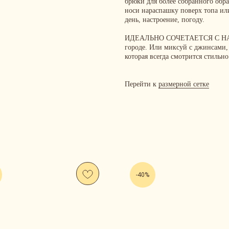
брюки для более собранного обра
носи нараспашку поверх топа или
день, настроение, погоду.
ИДЕАЛЬНО СОЧЕТАЕТСЯ С 
городе. Или миксуй с джинсами,
которая всегда смотрится стильно
Перейти к
размерной сетке
-40%