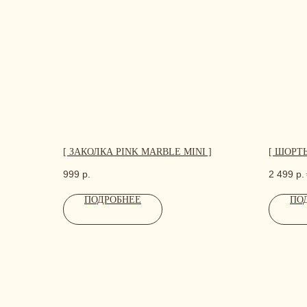
Us
CONTACT
[ ЗАКОЛКА PINK MARBLE MINI ]
[ ШОРТ
999
р.
2 499
р.
ПОДРОБНЕЕ
ПО
ОСТАВЬТЕ СВОИ КОНТАКТ