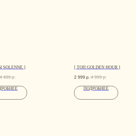
Ы SOLENNE ]
[ ТОП GOLDEN HOUR ]
4 499
р.
2 999
р.
4 999
р.
ДРОБНЕЕ
ПОДРОБНЕЕ
НЫЕ ДАННЫЕ, А МЫ НАПИШЕМ, ЧТОБЫ ОБСУДИТЬ ВАШ