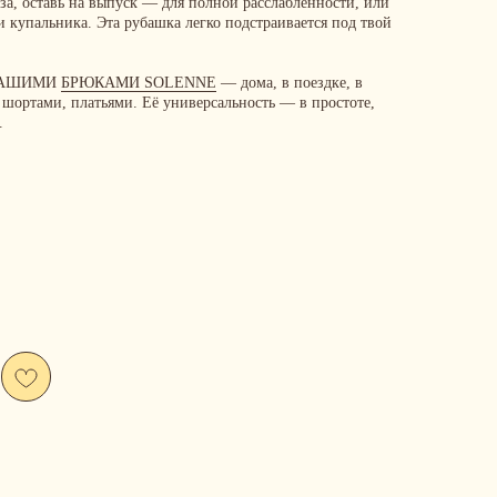
за, оставь на выпуск — для полной расслабленности, или
 купальника. Эта рубашка легко подстраивается под твой
НАШИМИ
БРЮКАМИ SOLENNE
— дома, в поездке, в
 шортами, платьями. Её универсальность — в простоте,
.