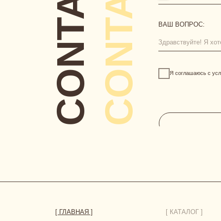
[ ГЛАВНАЯ ]
[ КАТАЛОГ ]
сертификаты
новинки
одежда
нижнее белье
аксессуары
HERBODY.LINGERIE@YANDEX.RU