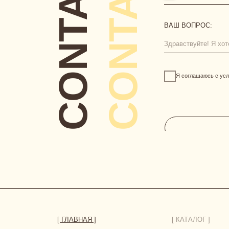
[ ГЛАВНАЯ ]
[ КАТАЛОГ ]
сертификаты
новинки
одежда
нижнее белье
аксессуары
HERBODY.LINGERIE@YANDEX.RU