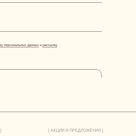
[ АКЦИИ И ПРЕДЛОЖЕНИЯ ]
система лояльности
витрина акций
отправить фото-отзыв
ДОГОВОР ОФЕРТЫ