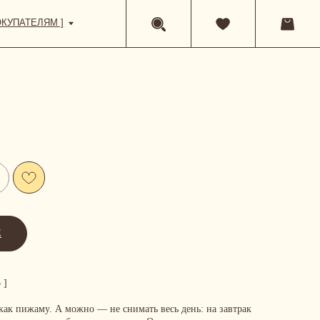
Е
 ]
к пижаму. А можно — не снимать весь день: на завтрак