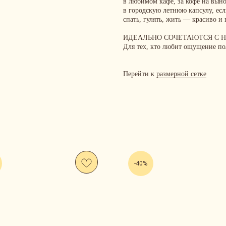
в любимом кафе, за кофе на выно
в городскую летнюю капсулу, ес
спать, гулять, жить — красиво и 
ИДЕАЛЬНО СОЧЕТАЮТСЯ С
Для тех, кто любит ощущение пол
Перейти к
размерной сетке
-40%