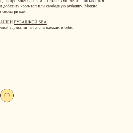
с, на прогулку босиком по траве. Они легко вписываются
ли добавить кроп-топ или свободную рубашку. Можно
в своём ритме.
 НАШЕЙ
РУБАШКОЙ SEA
.
ной гармонии: в теле, в одежде, в себе.