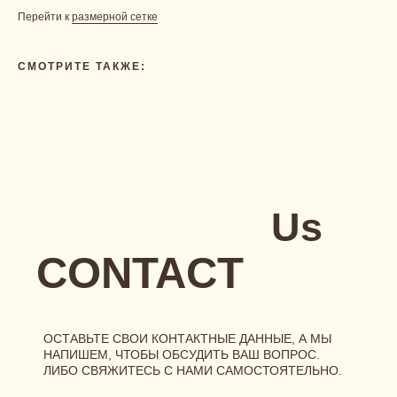
ОСТАВЬТЕ СВОИ КОНТАКТНЫЕ ДАННЫЕ, А МЫ
Перейти к
размерной сетке
НАПИШЕМ, ЧТОБЫ ОБСУДИТЬ ВАШ ВОПРОС.
ЛИБО СВЯЖИТЕСЬ С НАМИ САМОСТОЯТЕЛЬНО.
СМОТРИТЕ ТАКЖЕ:
INSTAGRAM*
TELEGRAM
ВAШЕ ИМЯ:
НОМЕР ТЕЛЕФОНА, ПРИВЯЗАННЫЙ К
TELEGRAM:
+7
ВАШ ВОПРОС:
Я соглашаюсь с условиями
публичной оферты
,
политикой
конфиденциальности
и даю
согласие на обработку
персональных данных
и
рассылку
ОТПРАВИТЬ