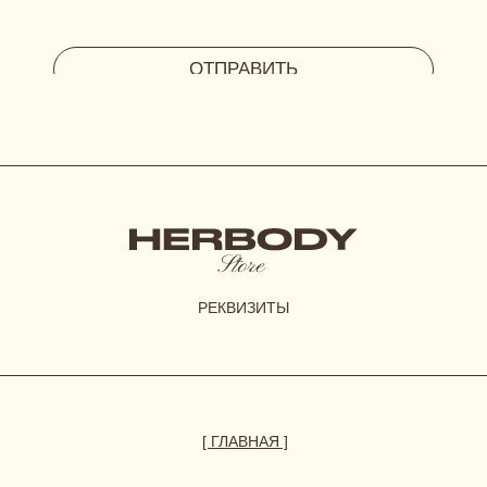
размерная сетка
уход за бельем
доставка
возврат и обмен
[ АКЦИИ И ПРЕДЛОЖЕНИЯ ]
система лояльности
витрина акций
отправить фото-отзыв
HERBODY.LINGERIE@YANDEX.RU
INSTAGRAM*
МЕНЕДЖЕР В ТЕЛЕГРАМ
СИСТЕМА ЛОЯЛЬНОСТИ
при регистрации дарим 300 бонусов